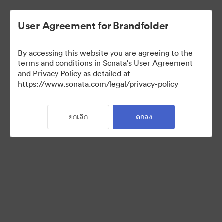
User Agreement for Brandfolder
By accessing this website you are agreeing to the
Partner Collection
terms and conditions in Sonata's User Agreement
and Privacy Policy as detailed at
(สำหรับดูเท่านั้น)
https://www.sonata.com/legal/privacy-policy
ยกเลิก
ตกลง
5
สินทรัพย์
แบ่งปันคอลเล็กชัน
Visit Brand Guidelines