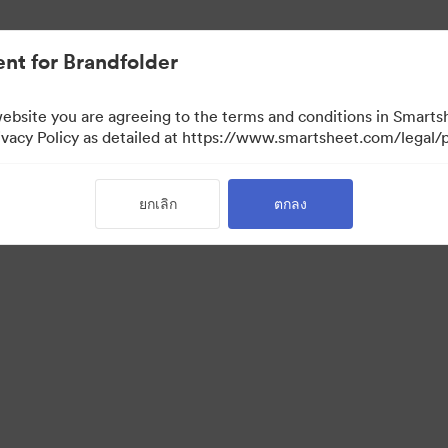
nt for Brandfolder
website you are agreeing to the terms and conditions in Smarts
acy Policy as detailed at https://www.smartsheet.com/legal/p
ยกเลิก
ตกลง