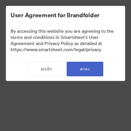
User Agreement for Brandfolder
By accessing this website you are agreeing to the
terms and conditions in Smartsheet's User
Agreement and Privacy Policy as detailed at
https://www.smartsheet.com/legal/privacy
Acquisitions
ยกเลิก
ตกลง
0
สินทรัพย์
แบ่งปันคอลเล็กชัน