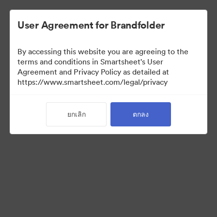
User Agreement for Brandfolder
By accessing this website you are agreeing to the
terms and conditions in Smartsheet's User
Agreement and Privacy Policy as detailed at
https://www.smartsheet.com/legal/privacy
Press Kit
ยกเลิก
ตกลง
37
สินทรัพย์
แบ่งปันคอลเล็กชัน