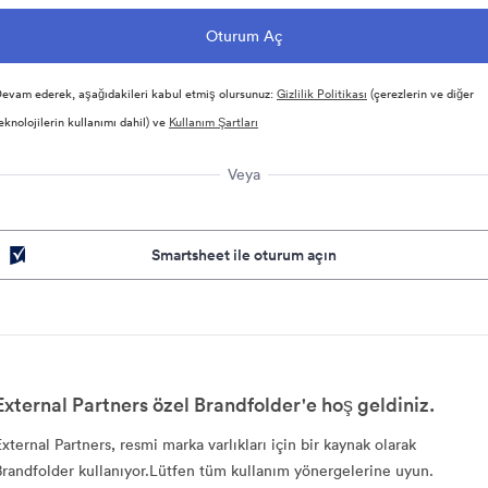
evam ederek, aşağıdakileri kabul etmiş olursunuz:
Gizlilik Politikası
(çerezlerin ve diğer
eknolojilerin kullanımı dahil) ve
Kullanım Şartları
Veya
Smartsheet ile oturum açın
External Partners özel Brandfolder'e hoş geldiniz.
External Partners, resmi marka varlıkları için bir kaynak olarak
Brandfolder kullanıyor.Lütfen tüm kullanım yönergelerine uyun.