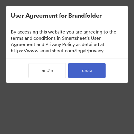
User Agreement for Brandfolder
By accessing this website you are agreeing to the
terms and conditions in Smartsheet's User
Agreement and Privacy Policy as detailed at
https://www.smartsheet.com/legal/privacy
Templates
ยกเลิก
ตกลง
12
สินทรัพย์
แบ่งปันคอลเล็กชัน