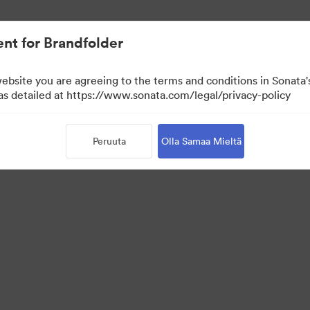
nt for Brandfolder
website you are agreeing to the terms and conditions in Sonat
Vain näyttö)
 as detailed at https://www.sonata.com/legal/privacy-policy
Peruuta
Olla Samaa Mieltä
 Portal