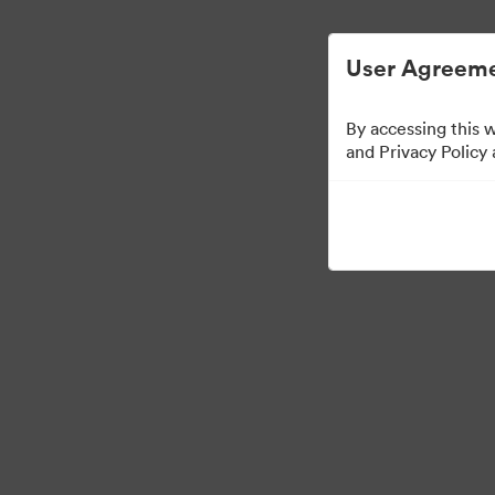
Helppoa digitaalisen omaisuuden hallintaa.
User Agreeme
By accessing this 
Partner Collection
(
and Privacy Policy
5
Omaisuudet
Jaa kokoelma
Visit Brand Guidelines
Back to