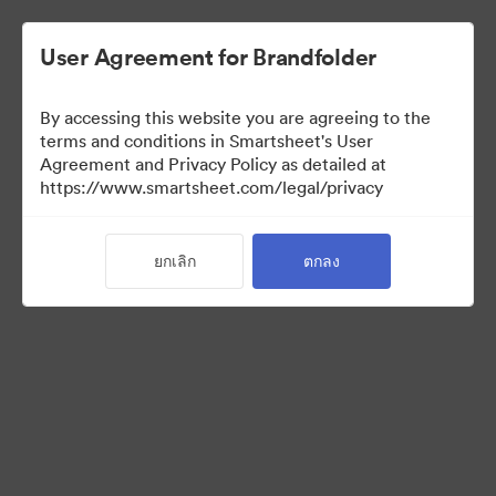
User Agreement for Brandfolder
By accessing this website you are agreeing to the
terms and conditions in Smartsheet's User
Agreement and Privacy Policy as detailed at
https://www.smartsheet.com/legal/privacy
Press Kit
ยกเลิก
ตกลง
0
สินทรัพย์
แบ่งปันคอลเล็กชัน