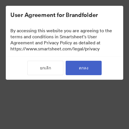
User Agreement for Brandfolder
By accessing this website you are agreeing to the
terms and conditions in Smartsheet's User
Agreement and Privacy Policy as detailed at
https://www.smartsheet.com/legal/privacy
Acquisitions
ยกเลิก
ตกลง
25
สินทรัพย์
แบ่งปันคอลเล็กชัน