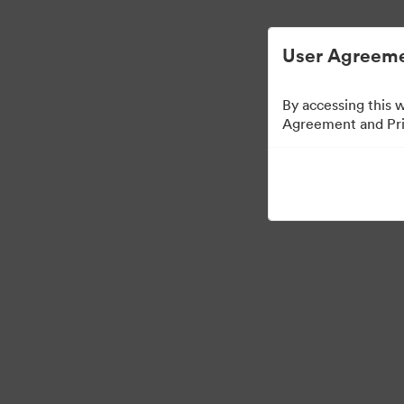
Helppoa digitaalisen omaisuuden hallintaa.
User Agreeme
By accessing this 
Agreement and Priv