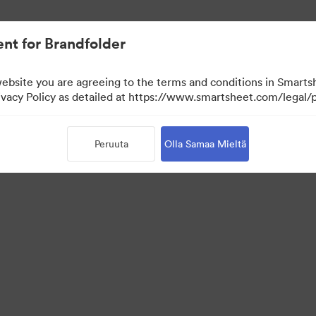
nt for Brandfolder
website you are agreeing to the terms and conditions in Smarts
acy Policy as detailed at https://www.smartsheet.com/legal/p
Peruuta
Olla Samaa Mieltä