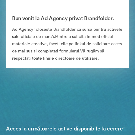
Bun venit la Ad Agency privat Brandfolder.
Ad Agency folosește Brandfolder ca sursă pentru activele
sale oficiale de marcă.Pentru a solicita în mod oficial
materiale creative, faceți clic pe linkul de solicitare acces
de mai sus și completați formularul.Vă rugăm să
respectați toate liniile directoare de utilizare.
Acces la următoarele active disponibile la cerere