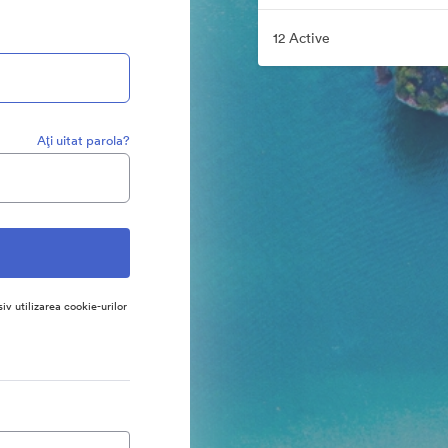
12 Active
Aţi uitat parola?
siv utilizarea cookie-urilor