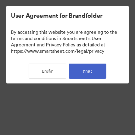
User Agreement for Brandfolder
By accessing this website you are agreeing to the
terms and conditions in Smartsheet's User
Agreement and Privacy Policy as detailed at
https://www.smartsheet.com/legal/privacy
Acquisitions
ยกเลิก
ตกลง
26
สินทรัพย์
แบ่งปันคอลเล็กชัน