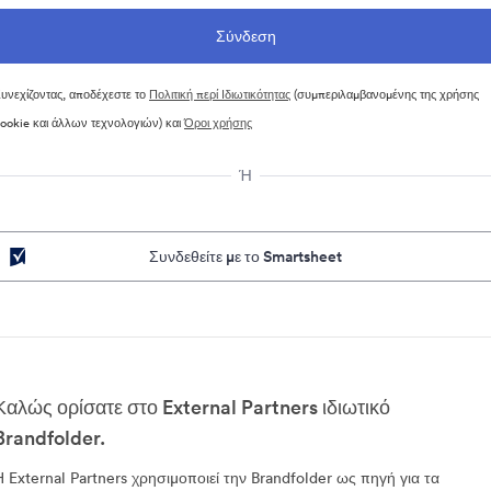
υνεχίζοντας, αποδέχεστε το
Πολιτική περί Ιδιωτικότητας
(συμπεριλαμβανομένης της χρήσης
ookie και άλλων τεχνολογιών) και
Όροι χρήσης
Ή
Συνδεθείτε με το Smartsheet
Καλώς ορίσατε στο External Partners ιδιωτικό
Brandfolder.
Η External Partners χρησιμοποιεί την Brandfolder ως πηγή για τα