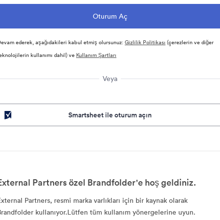
evam ederek, aşağıdakileri kabul etmiş olursunuz:
Gizlilik Politikası
(çerezlerin ve diğer
eknolojilerin kullanımı dahil) ve
Kullanım Şartları
Veya
Smartsheet ile oturum açın
External Partners özel Brandfolder'e hoş geldiniz.
External Partners, resmi marka varlıkları için bir kaynak olarak
Brandfolder kullanıyor.Lütfen tüm kullanım yönergelerine uyun.