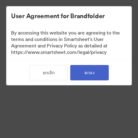
User Agreement for Brandfolder
By accessing this website you are agreeing to the
terms and conditions in Smartsheet's User
Agreement and Privacy Policy as detailed at
https://www.smartsheet.com/legal/privacy
Press Kit
ยกเลิก
ตกลง
38
สินทรัพย์
แบ่งปันคอลเล็กชัน