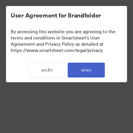
User Agreement for Brandfolder
By accessing this website you are agreeing to the
terms and conditions in Smartsheet's User
Agreement and Privacy Policy as detailed at
https://www.smartsheet.com/legal/privacy
Templates
ยกเลิก
ตกลง
13
สินทรัพย์
แบ่งปันคอลเล็กชัน