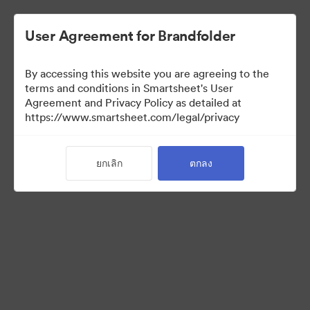
User Agreement for Brandfolder
By accessing this website you are agreeing to the
terms and conditions in Smartsheet's User
Agreement and Privacy Policy as detailed at
https://www.smartsheet.com/legal/privacy
Media Kit
ยกเลิก
ตกลง
40
สินทรัพย์
แบ่งปันคอลเล็กชัน