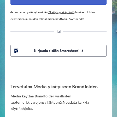
Jatkamalla hyväksyt meidän
Yksityisyyskäytäntö
(mukaan lukien
evästeiden ja muiden tekniikoiden käyttö) ja
Käyttöehdot
Tai
Kirjaudu sisään Smartsheetillä
Tervetuloa Media yksityiseen Brandfolder.
Media käyttää Brandfolder virallisten
tuotemerkkivarojensa lähteenä.Noudata kaikkia
käyttöohjeita.