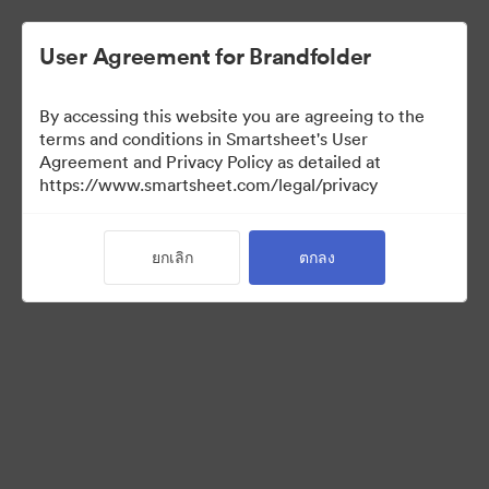
User Agreement for Brandfolder
By accessing this website you are agreeing to the
terms and conditions in Smartsheet's User
Agreement and Privacy Policy as detailed at
https://www.smartsheet.com/legal/privacy
Templates
ยกเลิก
ตกลง
13
สินทรัพย์
แบ่งปันคอลเล็กชัน