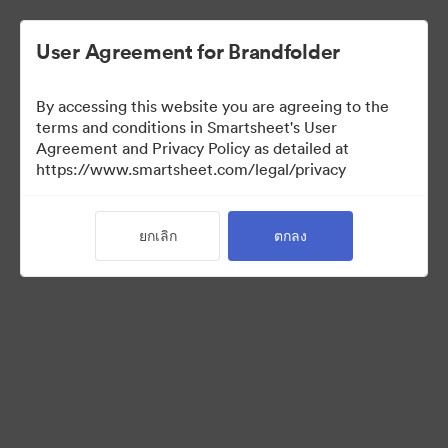
User Agreement for Brandfolder
By accessing this website you are agreeing to the
terms and conditions in Smartsheet's User
Agreement and Privacy Policy as detailed at
https://www.smartsheet.com/legal/privacy
Brand Elements
ยกเลิก
ตกลง
(สำหรับดูเท่านั้น)
0
สินทรัพย์
แบ่งปันคอลเล็กชัน