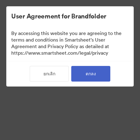
User Agreement for Brandfolder
By accessing this website you are agreeing to the
terms and conditions in Smartsheet's User
Agreement and Privacy Policy as detailed at
https://www.smartsheet.com/legal/privacy
Templates
ยกเลิก
ตกลง
11
สินทรัพย์
แบ่งปันคอลเล็กชัน