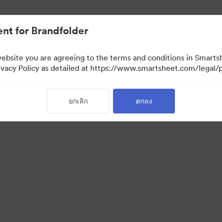
nt for Brandfolder
website you are agreeing to the terms and conditions in Smarts
acy Policy as detailed at https://www.smartsheet.com/legal/p
ยกเลิก
ตกลง