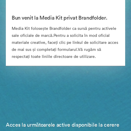
Bun venit la Media Kit privat Brandfolder.
Media Kit folosește Brandfolder ca sursă pentru activele
sale oficiale de marcă.Pentru a solicita în mod oficial
materiale creative, faceți clic pe linkul de solicitare acces
de mai sus și completați formularul.Vă rugăm să
respectați toate liniile directoare de utilizare.
Acces la următoarele active disponibile la cerere