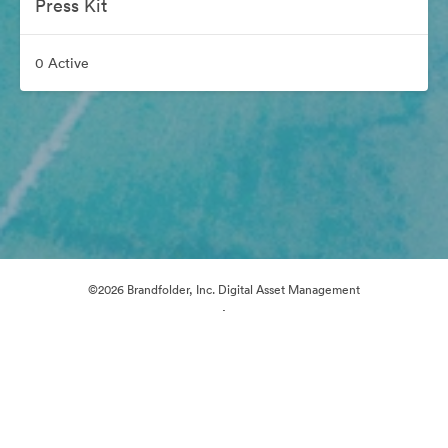
Press Kit
0 Active
©2026 Brandfolder, Inc. Digital Asset Management
·
Preferințe cookie
Politica de confidentialitate
Termenii serviciului
Chat live
Asistență prin e-mail