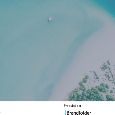
Propulsé par
ue