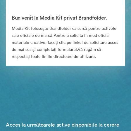
Bun venit la Media Kit privat Brandfolder.
Media Kit folosește Brandfolder ca sursă pentru activele
sale oficiale de marcă.Pentru a solicita în mod oficial
materiale creative, faceți clic pe linkul de solicitare acces
de mai sus și completați formularul.Vă rugăm să
respectați toate liniile directoare de utilizare.
Acces la următoarele active disponibile la cerere