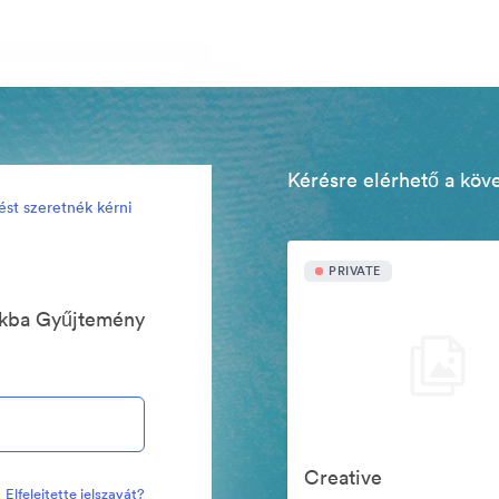
Kérésre elérhető a köv
ést szeretnék kérni
PRIVATE
ókba Gyűjtemény
Creative
Elfelejtette jelszavát?