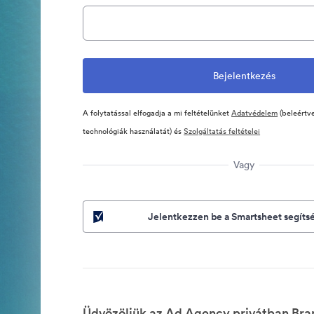
A folytatással elfogadja a mi feltételünket
Adatvédelem
(beleértve
technológiák használatát) és
Szolgáltatás feltételei
Vagy
Jelentkezzen be a Smartsheet segíts
Üdvözöljük az Ad Agency privátban Bra