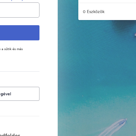
0 Eszközök
 a sütik és más
égével
ndfolder.