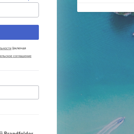
льности
(включая
ельское соглашение
 Brandfolder.