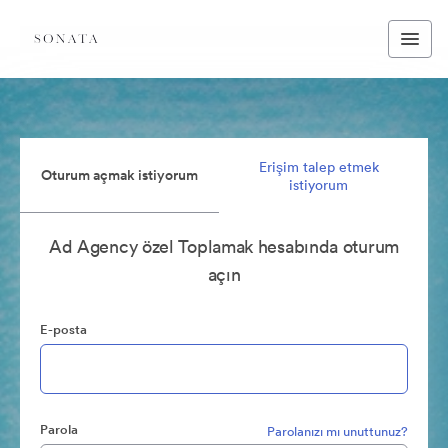
Erişim talep etmek
Oturum açmak istiyorum
istiyorum
Ad Agency özel Toplamak hesabında oturum
açın
E-posta
Parola
Parolanızı mı unuttunuz?