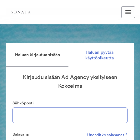
Haluan pyytää
Haluan kirjautua sisään
käyttöoikeutta
Kirjaudu sisään Ad Agency yksityiseen
Kokoelma
Sähköposti
Salasana
Unohditko salasanasi?