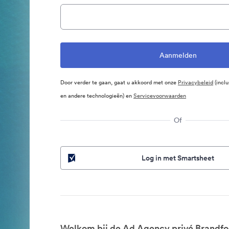
Door verder te gaan, gaat u akkoord met onze
Privacybeleid
(inclu
en andere technologieën) en
Servicevoorwaarden
Of
Log in met Smartsheet
Welkom bij de Ad Agency privé Brandfo