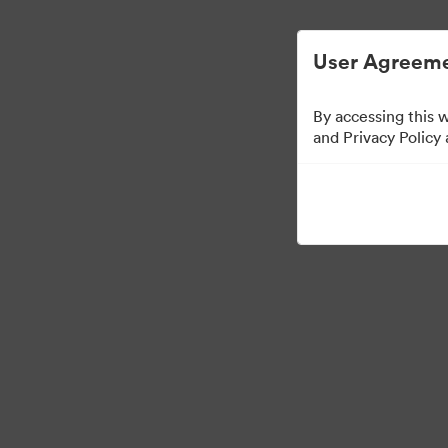
Uproszczone zarządzanie zasobami cyfrow
User Agreeme
By accessing this 
Press Kit
and Privacy Policy
49
Udostępnij kolekcję
·
©2026 Brandfolder, Inc. Digital Asset Management
Preferencje plików cook