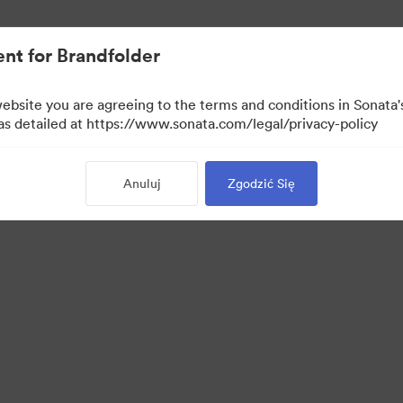
ymi.
nt for Brandfolder
website you are agreeing to the terms and conditions in Sonat
 as detailed at https://www.sonata.com/legal/privacy-policy
Anuluj
Zgodzić Się
·
·
·
ie
Polityka prywatności
Warunki usługi
Wsparcie emailowe