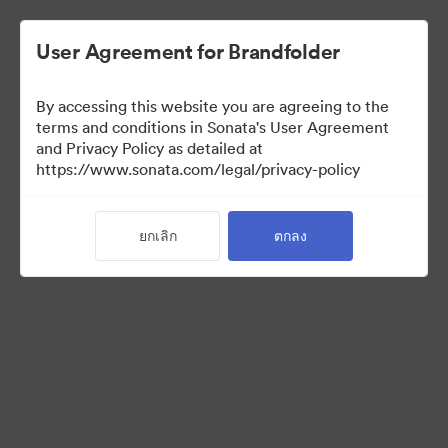
User Agreement for Brandfolder
By accessing this website you are agreeing to the
Press Kit
terms and conditions in Sonata's User Agreement
and Privacy Policy as detailed at
https://www.sonata.com/legal/privacy-policy
49
สินทรัพย์
ยกเลิก
ตกลง
แบ่งปันคอลเล็กชัน