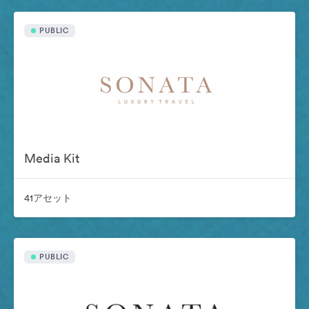
PUBLIC
Media Kit
41アセット
PUBLIC