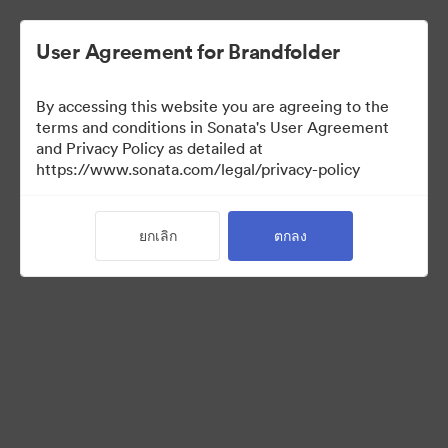
User Agreement for Brandfolder
By accessing this website you are agreeing to the
Press Kit
terms and conditions in Sonata's User Agreement
and Privacy Policy as detailed at
https://www.sonata.com/legal/privacy-policy
49
สินทรัพย์
ยกเลิก
ตกลง
แบ่งปันคอลเล็กชัน