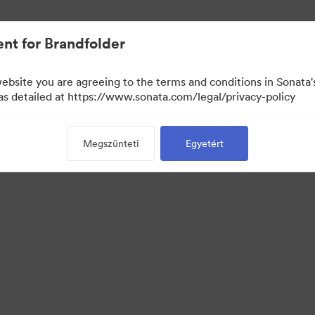
nt for Brandfolder
website you are agreeing to the terms and conditions in Sonat
 as detailed at https://www.sonata.com/legal/privacy-policy
Megszünteti
Egyetért
·
·
tvédelem
Szolgáltatás feltételei
E-mail támogatás