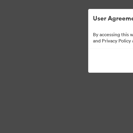
User Agreeme
By accessing this 
Press Kit
and Privacy Policy
49
eszközök
Gyűjtemény megosztása
·
·
©2026 Brandfolder, Inc. Digital Asset Management
Cookie-beállítások
Ada