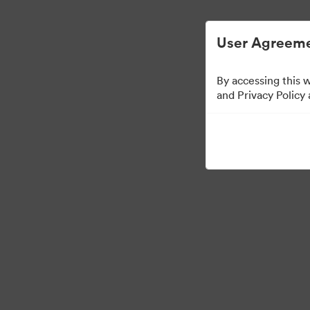
Zjednodušená správa digitálních aktiv.
User Agreeme
By accessing this 
Media Kit
and Privacy Policy
64
Sdílet sbírku
·
©2026 Brandfolder, Inc. Digital Asset Management
Předvolby souborů cook