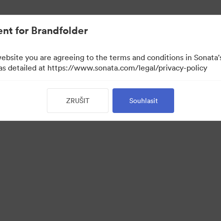
nt for Brandfolder
website you are agreeing to the terms and conditions in Sonat
 as detailed at https://www.sonata.com/legal/privacy-policy
ZRUŠIT
Souhlasit
·
·
·
ie
Zásady ochrany osobních údajů
Smluvní podmínky
E-mailová podpora