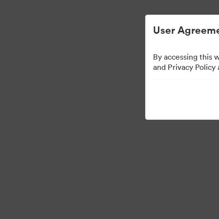
การจัดการสินทรัพย์ดิจิทัลที่ง่ายขึ้น
User Agreeme
By accessing this 
Media Kit
and Privacy Policy
64
สินทรัพย์
แบ่งปันคอลเล็กชัน
·
·
©2026 Brandfolder, Inc. Digital Asset Management
การตั้งค่าคุกกี้
นโยบายส