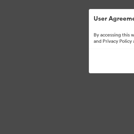
Đơn giản hóa quản lý tài sản kỹ thuật số.
User Agreeme
By accessing this 
Media Kit
and Privacy Policy
64
Tài sản
Chia sẻ bộ sưu tập
·
·
©2026 Brandfolder, Inc. Digital Asset Management
Tùy chọn cookie
Chính