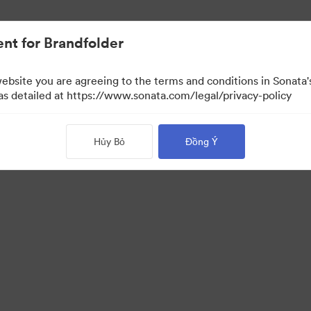
nt for Brandfolder
website you are agreeing to the terms and conditions in Sonat
 as detailed at https://www.sonata.com/legal/privacy-policy
Hủy Bỏ
Đồng Ý
·
·
 sách bảo mật
Điều khoản dịch vụ
Hỗ trợ email