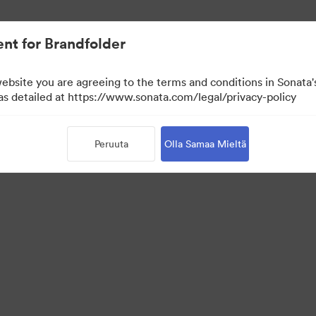
nt for Brandfolder
website you are agreeing to the terms and conditions in Sonat
n näyttö)
 as detailed at https://www.sonata.com/legal/privacy-policy
Peruuta
Olla Samaa Mieltä
·
·
·
isyyskäytäntö
Käyttöehdot
Reaaliaikainen keskustelu
Sähköpostituki