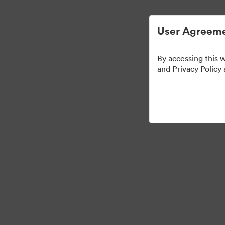
Helppoa digitaalisen omaisuuden hallintaa.
User Agreeme
By accessing this 
Brand Elements
(Vai
and Privacy Policy
83
Omaisuudet
Jaa kokoelma
·
·
©2026 Brandfolder, Inc. Digital Asset Management
Evästeasetukset
Yksity