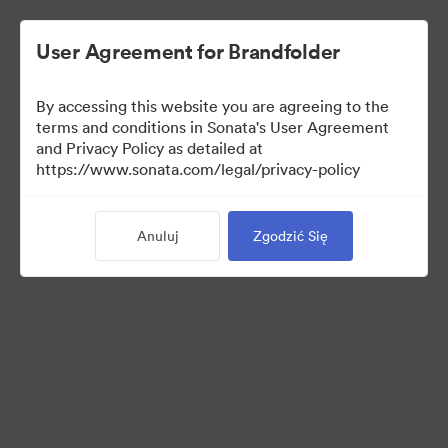
User Agreement for Brandfolder
By accessing this website you are agreeing to the
Brand Elements
terms and conditions in Sonata's User Agreement
and Privacy Policy as detailed at
(Tylko podgląd)
https://www.sonata.com/legal/privacy-policy
Anuluj
Zgodzić Się
83
Majątek
Udostępnij kolekcję