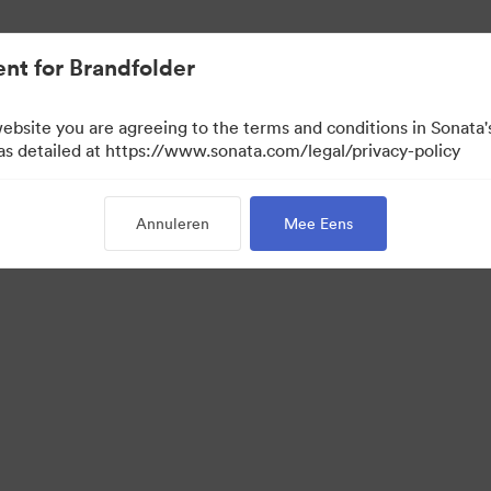
nt for Brandfolder
website you are agreeing to the terms and conditions in Sonat
 as detailed at https://www.sonata.com/legal/privacy-policy
Annuleren
Mee Eens
·
·
vacybeleid
Servicevoorwaarden
E-mailondersteuning