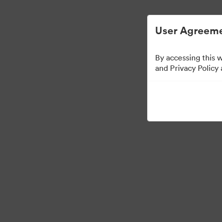
Vereenvoudigd Digital Asset Management.
User Agreeme
By accessing this 
Press Kit
and Privacy Policy
52
Activa
Collectie delen
·
·
©2026 Brandfolder, Inc. Digital Asset Management
Cookievoorkeuren
Pri