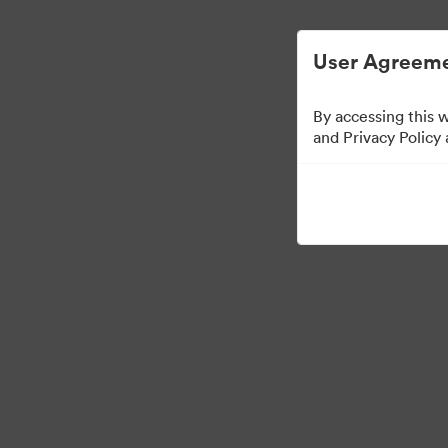
การจัดการสินทรัพย์ดิจิทัลที่ง่ายขึ้น
User Agreeme
By accessing this 
Press Kit
and Privacy Policy
52
สินทรัพย์
แบ่งปันคอลเล็กชัน
·
·
©2026 Brandfolder, Inc. Digital Asset Management
การตั้งค่าคุกกี้
นโยบายส