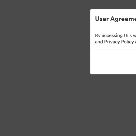
Dijital Varlık Yönetimi Basitleştirilmiş.
User Agreeme
By accessing this 
Press Kit
and Privacy Policy
52
Varlıklar
Koleksiyonu Paylaş
·
·
©2026 Brandfolder, Inc. Digital Asset Management
Çerez Tercihleri
Gizlili