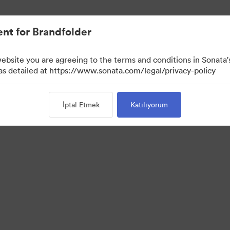
nt for Brandfolder
website you are agreeing to the terms and conditions in Sonat
 as detailed at https://www.sonata.com/legal/privacy-policy
İptal Etmek
Katılıyorum
·
·
k Politikası
Kullanım Şartları
E-posta desteği