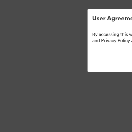
Dijital Varlık Yönetimi Basitleştirilmiş.
User Agreeme
By accessing this 
Templates
and Privacy Policy
13
Varlıklar
Koleksiyonu Paylaş
Visit Brand Guidelines
Back to