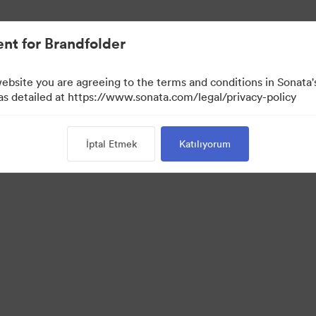
nt for Brandfolder
website you are agreeing to the terms and conditions in Sonat
 as detailed at https://www.sonata.com/legal/privacy-policy
İptal Etmek
Katılıyorum
 Portal