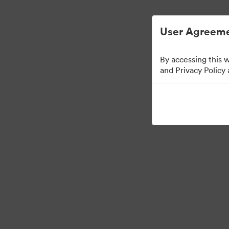
Vereinfachtes digitales Asset-Management
User Agreeme
By accessing this 
Press Kit
and Privacy Policy
53
Assets
Kollektion teilen
·
·
©2026 Brandfolder, Inc. Digital Asset Management
Cookie-Einstellungen