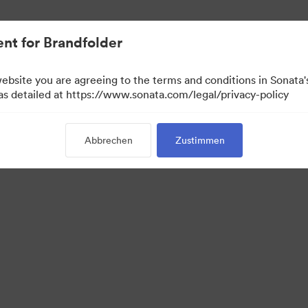
.
nt for Brandfolder
website you are agreeing to the terms and conditions in Sonat
 as detailed at https://www.sonata.com/legal/privacy-policy
Abbrechen
Zustimmen
·
·
Datenschutzerklärung
Nutzungsbedingungen
E-Mail-Support