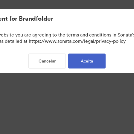
nt for Brandfolder
website you are agreeing to the terms and conditions in Sonat
 as detailed at https://www.sonata.com/legal/privacy-policy
Cancelar
Aceita
·
·
·
Política de Privacidade
Termos de Serviço
Suporte por E-mail