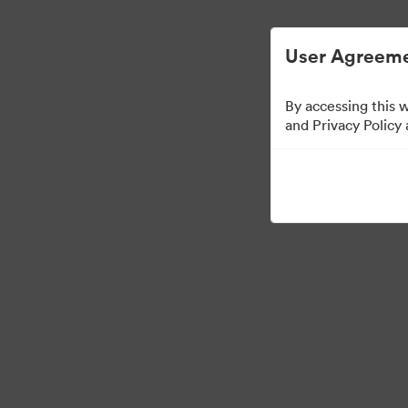
Gestão Simplificada de ArquivosDigitais.
User Agreeme
By accessing this 
Press Kit
and Privacy Policy
53
Ativos
Compartilhar coleção
·
©2026 Brandfolder, Inc. Digital Asset Management
Preferências de Cookies