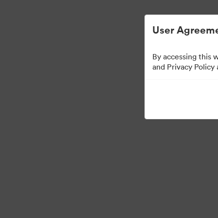
Управлять цифровыми материалами ста
User Agreeme
By accessing this 
Press Kit
and Privacy Policy
53
Материалов
Поделиться коллекцией
·
©2026 Brandfolder, Inc. Digital Asset Management
Настройки файлов coo