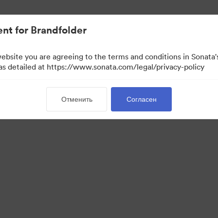
ло проще.
nt for Brandfolder
website you are agreeing to the terms and conditions in Sonat
 as detailed at https://www.sonata.com/legal/privacy-policy
Отменить
Согласен
·
·
·
kie
Политика конфиденциальности
Пользовательское соглашение
Обращ