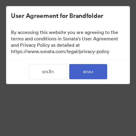
User Agreement for Brandfolder
By accessing this website you are agreeing to the
Press Kit
terms and conditions in Sonata's User Agreement
and Privacy Policy as detailed at
https://www.sonata.com/legal/privacy-policy
53
สินทรัพย์
ยกเลิก
ตกลง
แบ่งปันคอลเล็กชัน