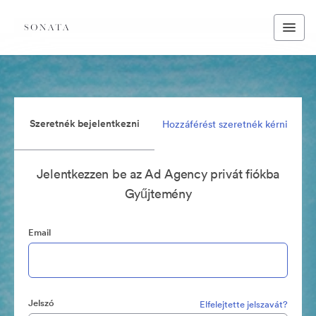
Szeretnék bejelentkezni
Hozzáférést szeretnék kérni
Jelentkezzen be az Ad Agency privát fiókba
Gyűjtemény
Email
Jelszó
Elfelejtette jelszavát?